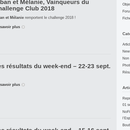
lban et Mélanie, Vainqueurs du
Obje
hallenge Club 2018
For
an et Mélanie
remportent le challenge 2018 !
Fich
savoir plus
Cat
Arti
New
Non 
s résultats du week-end – 22-23 sept.
Phot
Résu
savoir plus
Art
Repr
01 s
NoFi
l’Es
Bout