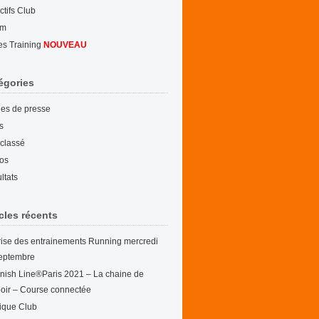
ctifs Club
um
es Training
NOUVEAU
égories
cles de presse
s
classé
os
ltats
icles récents
ise des entrainements Running mercredi
eptembre
nish Line®Paris 2021 – La chaine de
poir – Course connectée
ique Club