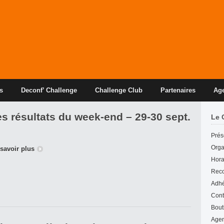
s
Deconf’ Challenge
Challenge Club
Partenaires
Ag
s résultats du week-end – 29-30 sept.
Le 
Prés
Org
savoir plus
Hora
Reco
Adhé
Cont
Bout
Age