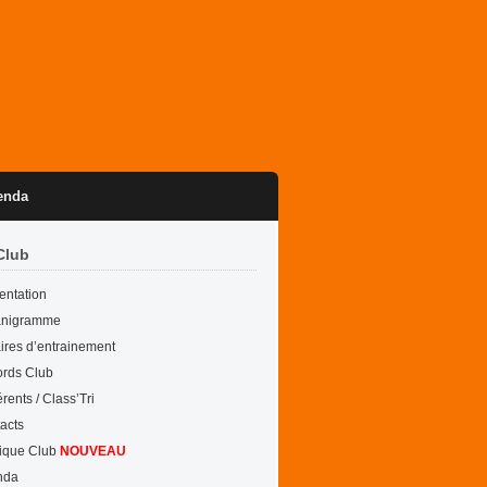
enda
Club
entation
anigramme
ires d’entrainement
rds Club
rents / Class’Tri
acts
ique Club
NOUVEAU
nda