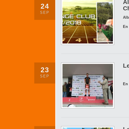
A
24
C
SEP
Alb
En 
Le
23
SEP
En 