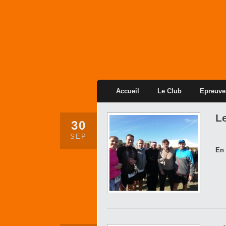
Accueil
Le Club
Epreuve
Le
30
SEP
En 