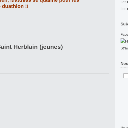
, Matthias se qualifie pour les
Les 
 duathlon !!
Les 
Sui
Fac
aint Herblain (jeunes)
Stra
Nos