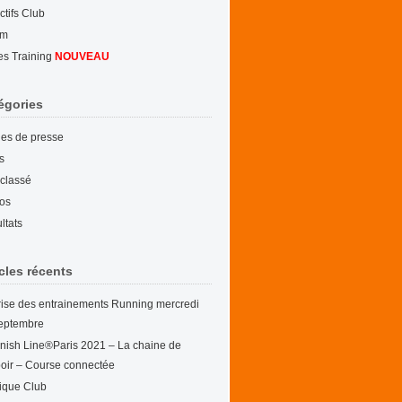
ctifs Club
um
es Training
NOUVEAU
égories
cles de presse
s
classé
os
ltats
icles récents
ise des entrainements Running mercredi
eptembre
nish Line®Paris 2021 – La chaine de
poir – Course connectée
ique Club