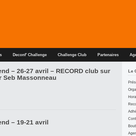
s
Deconf’ Challenge
Challenge Club
Partenaires
Ag
end – 26-27 avril – RECORD club sur
Le 
ur Seb Massonneau
Prés
Org
Hora
Reco
Adhé
Cont
nd – 19-21 avril
Bout
Age