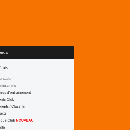
enda
Club
entation
anigramme
ires d’entrainement
rds Club
rents / Class’Tri
acts
ique Club
NOUVEAU
nda