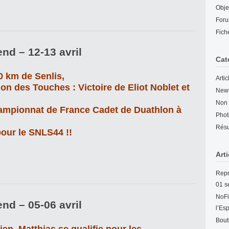
Obje
For
Fich
nd – 12-13 avril
Cat
0 km de Senlis,
Arti
lon des Touches : Victoire de Eliot Noblet et
New
Non 
Championnat de France Cadet de Duathlon à
Phot
Résu
our le SNLS44 !!
Art
Repr
01 s
NoFi
nd – 05-06 avril
l’Es
Bout