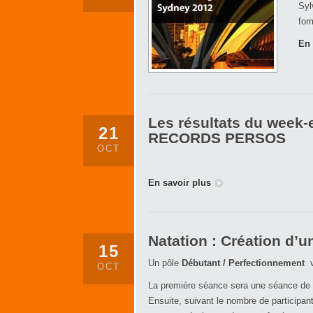
Syl
for
En 
Les résultats du week-
21
RECORDS PERSOS
OCT
En savoir plus
Natation : Création d’
15
Un pôle
Débutant / Perfectionnement
va
OCT
La première séance sera une séance de t
Ensuite, suivant le nombre de participa