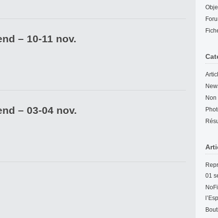
Obje
For
Fich
end – 10-11 nov.
Cat
Arti
New
Non 
end – 03-04 nov.
Phot
Résu
Art
Repr
01 s
NoFi
l’Es
Bout