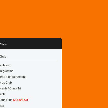
enda
Club
entation
anigramme
ires d’entrainement
rds Club
rents / Class’Tri
acts
ique Club
NOUVEAU
nda