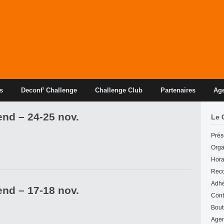
s
Deconf’ Challenge
Challenge Club
Partenaires
Ag
end – 24-25 nov.
Le 
Prés
Org
Hora
Reco
Adhé
end – 17-18 nov.
Cont
Bout
Age