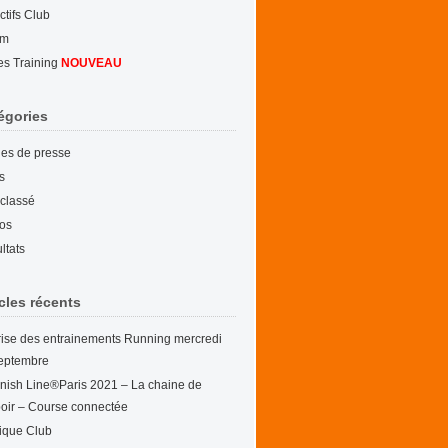
ctifs Club
um
es Training
NOUVEAU
égories
cles de presse
s
classé
os
ltats
icles récents
ise des entrainements Running mercredi
eptembre
nish Line®Paris 2021 – La chaine de
poir – Course connectée
ique Club